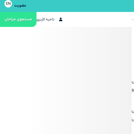
EN
عضویت
·
جستجوی جراحان
ناحیه کاربری
ی
و
ی
ی