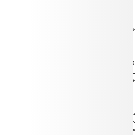
و
ز
ل
و
د
ه
ح