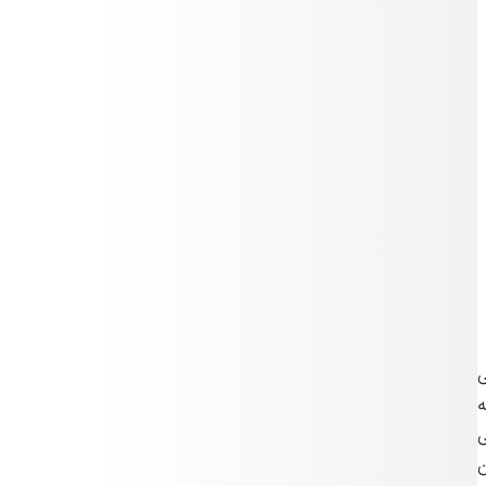
ی
ه
ی
ن