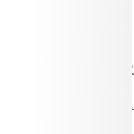
ر
ه
شل